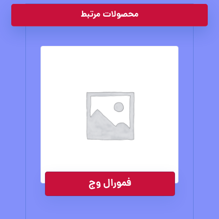
محصولات مرتبط
فمورال وج