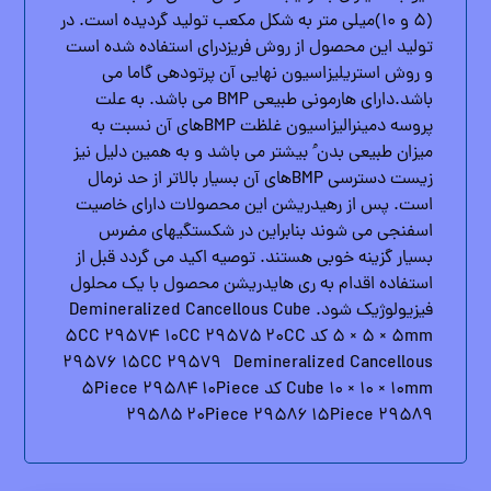
(۵ و ۱۰)میلی متر به شکل مکعب تولید گردیده است. در
تولید این محصول از روش فریزدرای استفاده شده است
و روش استریلیزاسیون نهایی آن پرتودهی گاما می
باشد.دارای هارمونی طبیعی BMP می باشد. به علت
پروسه دمینرالیزاسیون غلظت BMPهای آن نسبت به
میزان طبیعی بدن ُ بیشتر می باشد و به همین دلیل نیز
زیست دسترسی BMPهای آن بسیار بالاتر از حد نرمال
است. پس از رهیدریشن این محصولات دارای خاصیت
اسفنجی می شوند بنابراین در شکستگیهای مضرس
بسیار گزینه خوبی هستند. توصیه اکید می گردد قبل از
استفاده اقدام به ری هایدریشن محصول با یک محلول
فیزیولوژیک شود. Demineralized Cancellous Cube
۵ × ۵ × ۵mm کد ۵CC ۲۹۵۷۴ ۱۰CC ۲۹۵۷۵ ۲۰CC
۲۹۵۷۶ ۱۵CC ۲۹۵۷۹ Demineralized Cancellous
Cube ۱۰ × ۱۰ × ۱۰mm کد ۵Piece ۲۹۵۸۴ ۱۰Piece
۲۹۵۸۵ ۲۰Piece ۲۹۵۸۶ ۱۵Piece ۲۹۵۸۹