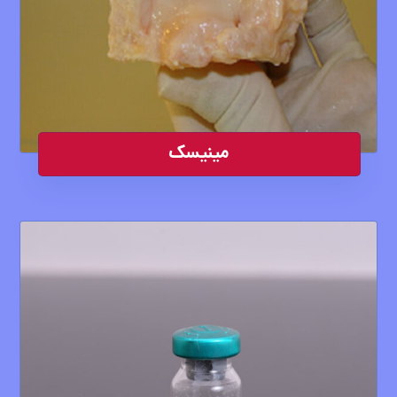
مینیسک