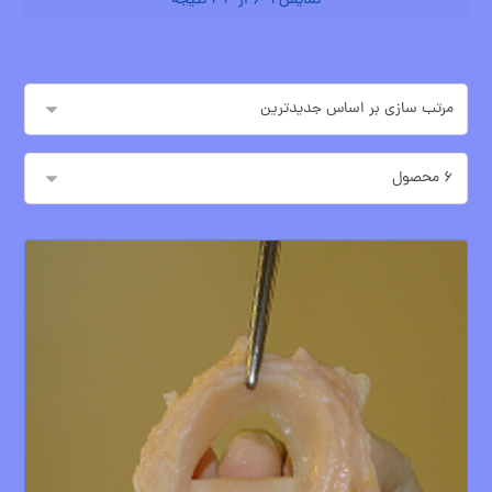
نمایش 1–6 از 34 نتیجه