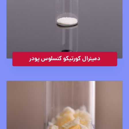
دمینرال کورتیکو کنسلوس پودر