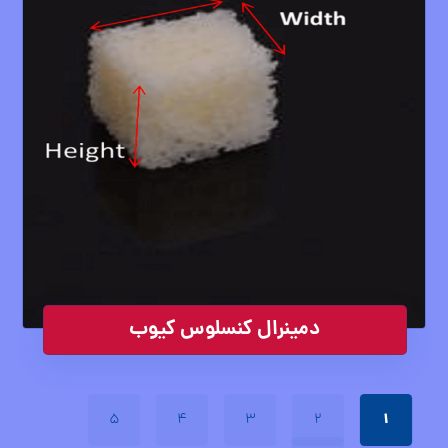
دمینرال کنسلوس کیوب
۱
۵
۴
۳
۲