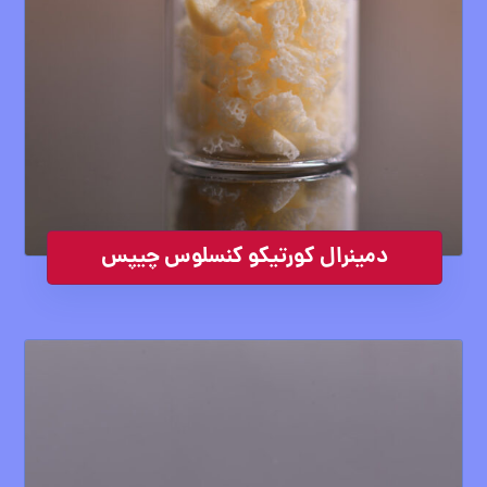
دمینرال کورتیکو کنسلوس چیپس