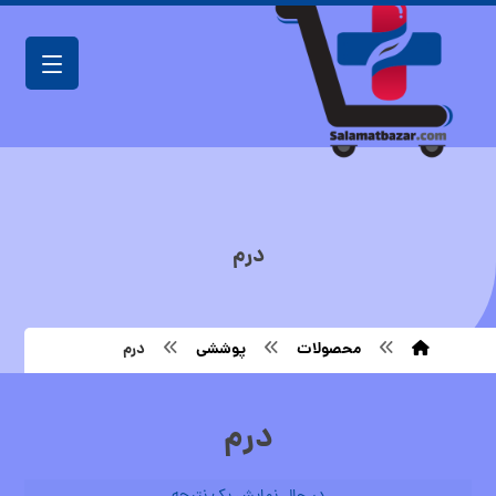
درم
محصولات
پوششی
درم
درم